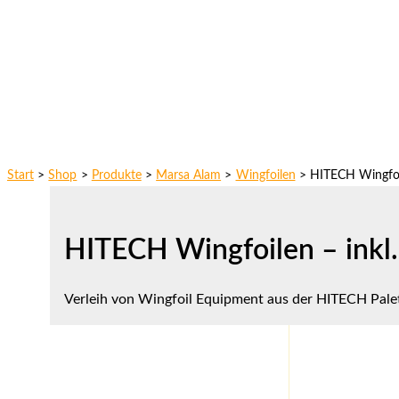
Start
Shop
Produkte
Marsa Alam
Wingfoilen
HITECH Wingfoil
HITECH Wingfoilen – inkl.
Verleih von Wingfoil Equipment aus der HITECH Palett