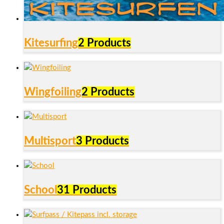
Kitesurfing
2 Products
Wingfoiling
2 Products
Multisport
3 Products
School
31 Products